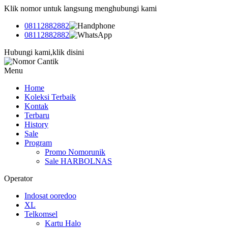
Klik nomor untuk langsung menghubungi kami
08112882882
08112882882
Hubungi kami,klik disini
Menu
Home
Koleksi Terbaik
Kontak
Terbaru
History
Sale
Program
Promo Nomorunik
Sale HARBOLNAS
Operator
Indosat ooredoo
XL
Telkomsel
Kartu Halo