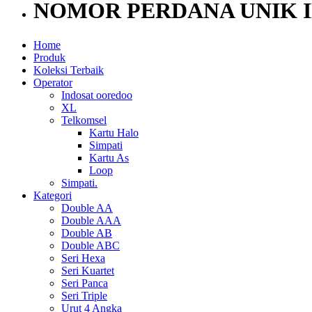
NOMOR PERDANA UNIK 
Home
Produk
Koleksi Terbaik
Operator
Indosat ooredoo
XL
Telkomsel
Kartu Halo
Simpati
Kartu As
Loop
Simpati.
Kategori
Double AA
Double AAA
Double AB
Double ABC
Seri Hexa
Seri Kuartet
Seri Panca
Seri Triple
Urut 4 Angka