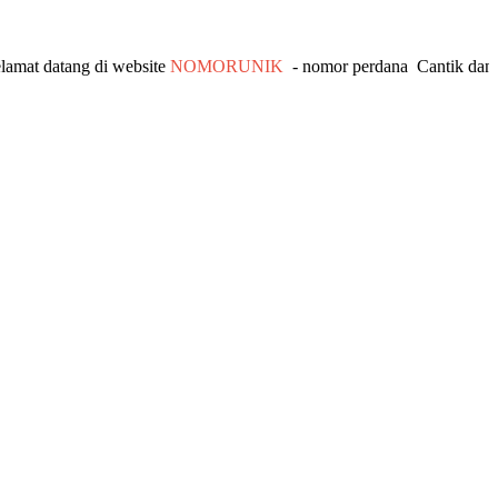
atang di website
NOMORUNIK
- nomor
perdana
C
antik
dan Unik -