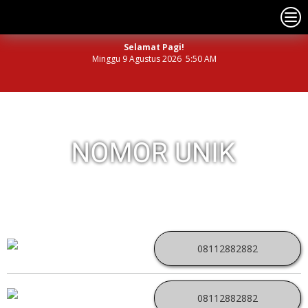
Selamat Pagi!
Minggu 9 Agustus 2026 5:50 AM
NOMOR PERDANA UNIK INDONESIA
08112882882
08112882882