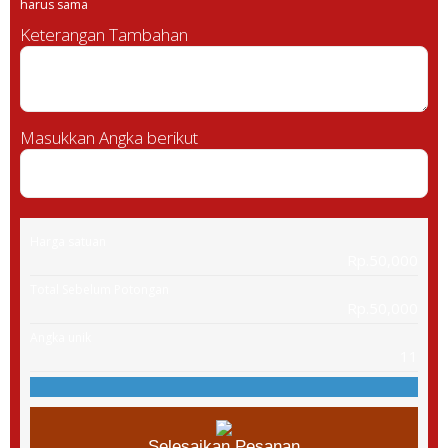
harus sama
Keterangan Tambahan
Masukkan Angka berikut
Harga satuan
Rp.50,000
Total Sebelum Potongan
Rp.50,000
Angka unik
11
Selesaikan Pesanan