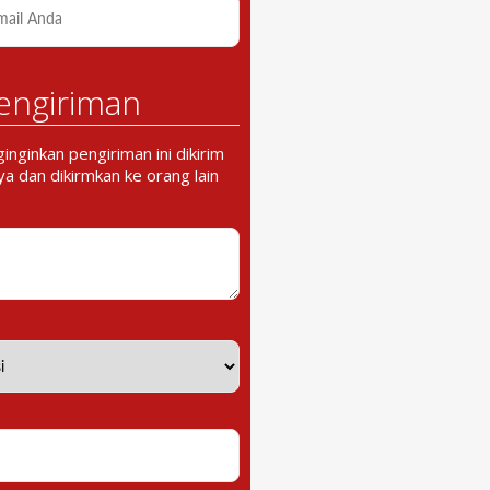
engiriman
nginkan pengiriman ini dikirim
a dan dikirmkan ke orang lain