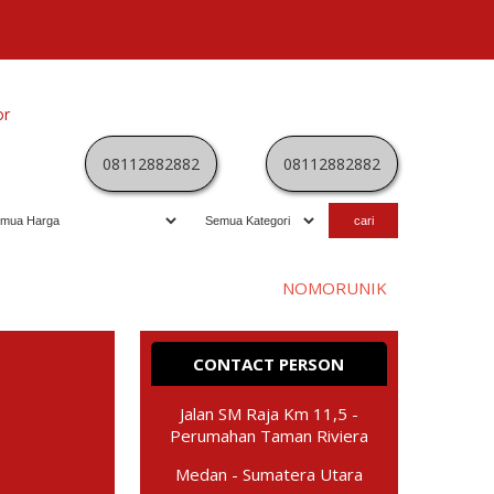
or
Kategori
Kontak
Terbaru
History
Sale
Program
08112882882
08112882882
Selamat datang di website
NOMORUNIK
- nomor
perdan
CONTACT PERSON
Jalan SM Raja Km 11,5 -
Perumahan Taman Riviera
Medan - Sumatera Utara