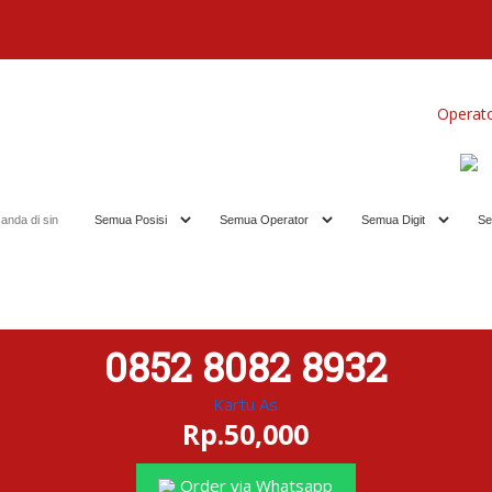
Home
Produk
Koleksi Terbaik
Operat
0852 8082 8932
Kartu As
Rp.50,000
Order via Whatsapp