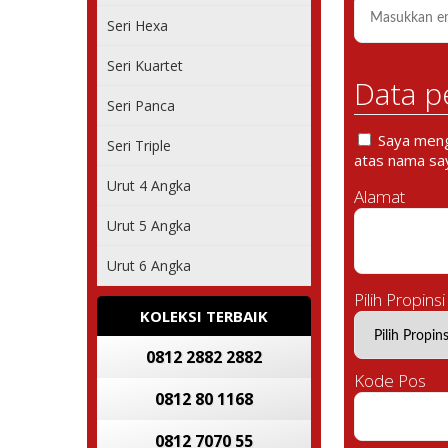
Seri Hexa
Seri Kuartet
Data p
Seri Panca
Saya mengi
Seri Triple
atas nama say
Urut 4 Angka
Alamat
Urut 5 Angka
Urut 6 Angka
Pilih Propinsi
KOLEKSI TERBAIK
0812 2882 2882
Kode Pos
0812 80 1168
0812 7070 55