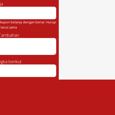
ja
kupon belanja dengan benar. Hurup
 harus sama
 Tambahan
gka berikut