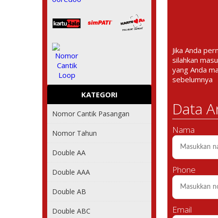
Jika Anda per
silahkan masu
yang Anda m
sebelumnya
KATEGORI
Data A
Nomor Cantik Pasangan
Nama
Nomor Tahun
Double AA
Phone
Double AAA
Double AB
Email
Double ABC