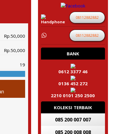
08112882882
08112882882
Rp.50,000
Rp.50,000
BANK
19
0612 3377 46
0136 452 272
an
2210 0101 250 2500
KOLEKSI TERBAIK
085 200 007 007
085 200 008 008