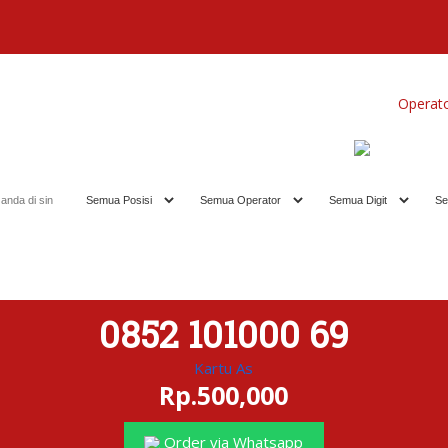
Home
Produk
Koleksi Terbaik
Operat
0852 101000 69
Kartu As
Rp.500,000
Order via Whatsapp