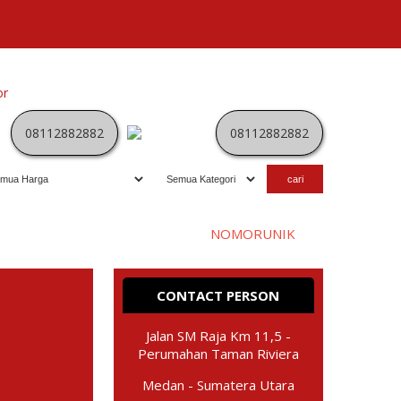
or
Kategori
Kontak
Terbaru
History
Sale
Program
08112882882
08112882882
Selamat datang di website
NOMORUNIK
- nomor
perdana
C
CONTACT PERSON
Jalan SM Raja Km 11,5 -
Perumahan Taman Riviera
Medan - Sumatera Utara