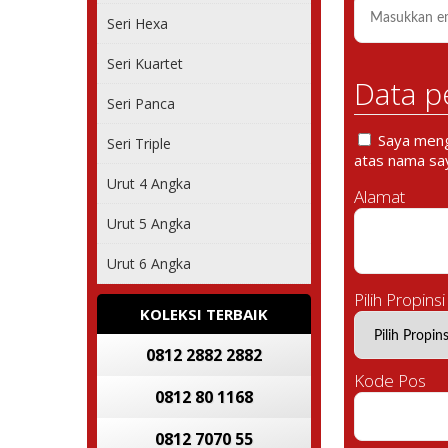
Seri Hexa
Seri Kuartet
Data p
Seri Panca
Saya mengi
Seri Triple
atas nama say
Urut 4 Angka
Alamat
Urut 5 Angka
Urut 6 Angka
Pilih Propinsi
KOLEKSI TERBAIK
0812 2882 2882
Kode Pos
0812 80 1168
0812 7070 55