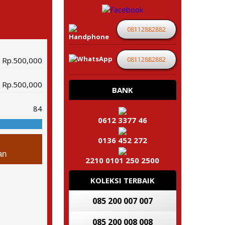
08112882882
08112882882
Rp.500,000
Rp.500,000
BANK
84
0612 3377 46
0136 452 272
an
2210 0101 250 2500
KOLEKSI TERBAIK
085 200 007 007
085 200 008 008