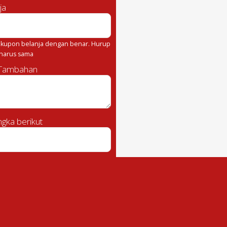
ja
kupon belanja dengan benar. Hurup
 harus sama
 Tambahan
gka berikut