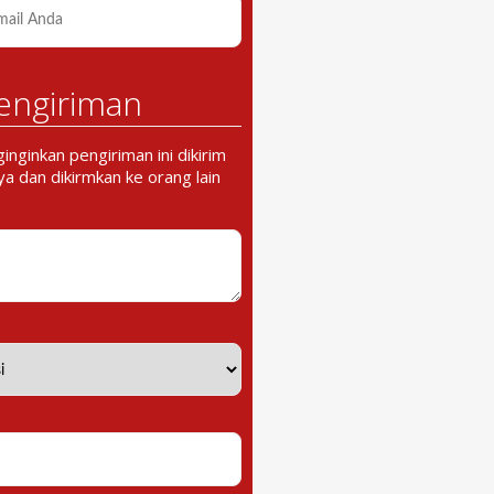
engiriman
nginkan pengiriman ini dikirim
a dan dikirmkan ke orang lain