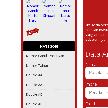
Jika Anda per
silahkan masu
yang Anda m
sebelumnya
KATEGORI
Data A
Nomor Cantik Pasangan
Nama
Nomor Tahun
Double AA
Phone
Double AAA
Double AB
Email
Double ABC