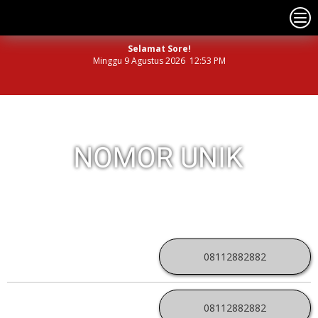
Selamat Sore!
Minggu 9 Agustus 2026 12:53 PM
NOMOR PERDANA UNIK INDONESIA
08112882882
08112882882