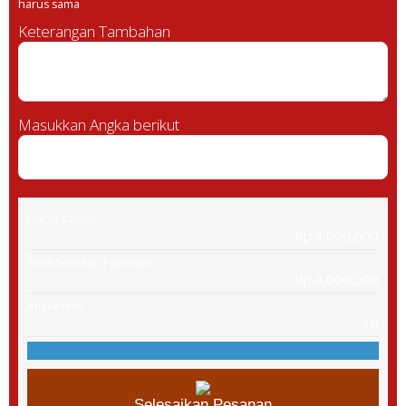
harus sama
Keterangan Tambahan
Masukkan Angka berikut
Harga satuan
Rp.4,000,000
Total Sebelum Potongan
Rp.4,000,000
Angka unik
19
Selesaikan Pesanan