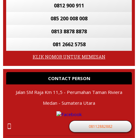
0812 900 911
085 200 008 008
0813 8878 8878
081 2662 5758
KLIK NOMOR UNTUK MEMESAN
CONTACT PERSON
Jalan SM Raja Km 11,5 - Perumahan Taman Riviera
Medan - Sumatera Utara
08112882882