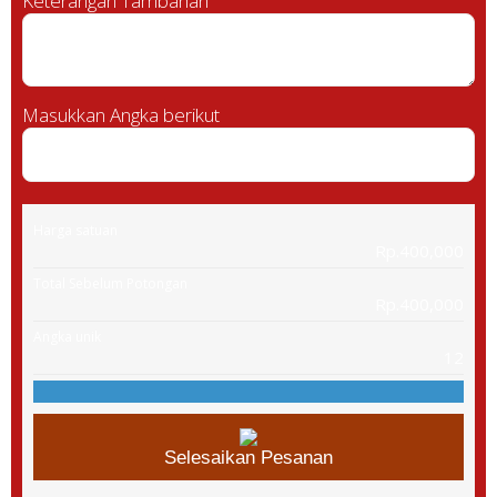
Keterangan Tambahan
Masukkan Angka berikut
Harga satuan
Rp.400,000
Total Sebelum Potongan
Rp.400,000
Angka unik
12
Selesaikan Pesanan