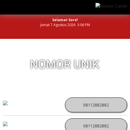
Selamat Sore!
Jumat 7 Agustus 2026 3:06 PM
NOMOR PERDANA UNIK INDONESIA
08112882882
08112882882