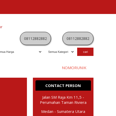
or
Kategori
Kontak
Terbaru
History
Sale
Program
08112882882
08112882882
Selamat datang di website
NOMORUNIK
- nomor
perdana
C
CONTACT PERSON
Jalan SM Raja Km 11,5 -
Perumahan Taman Riviera
Medan - Sumatera Utara