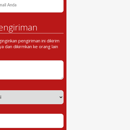
engiriman
nginkan pengiriman ini dikirim
a dan dikirmkan ke orang lain