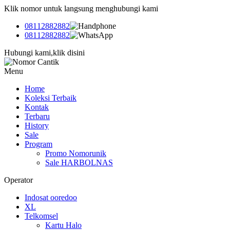
Klik nomor untuk langsung menghubungi kami
08112882882
08112882882
Hubungi kami,klik disini
Menu
Home
Koleksi Terbaik
Kontak
Terbaru
History
Sale
Program
Promo Nomorunik
Sale HARBOLNAS
Operator
Indosat ooredoo
XL
Telkomsel
Kartu Halo