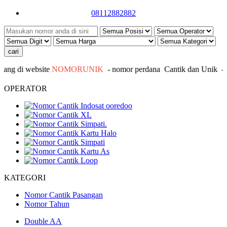
08112882882
g di website
NOMORUNIK
- nomor
perdana
C
antik
dan Unik - In
OPERATOR
KATEGORI
Nomor Cantik Pasangan
Nomor Tahun
Double AA