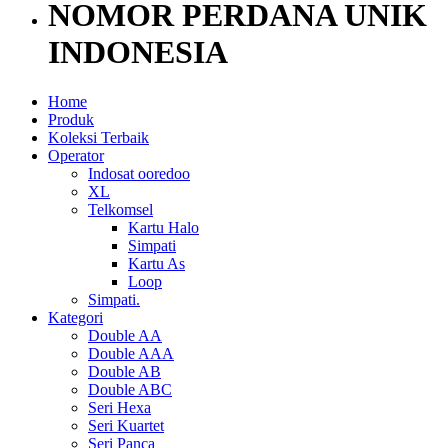
NOMOR PERDANA UNIK
INDONESIA
Home
Produk
Koleksi Terbaik
Operator
Indosat ooredoo
XL
Telkomsel
Kartu Halo
Simpati
Kartu As
Loop
Simpati.
Kategori
Double AA
Double AAA
Double AB
Double ABC
Seri Hexa
Seri Kuartet
Seri Panca