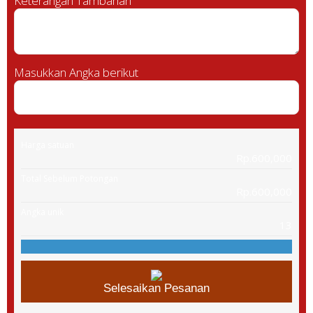
Keterangan Tambahan
Masukkan Angka berikut
Harga satuan
Rp.600,000
Total Sebelum Potongan
Rp.600,000
Angka unik
13
Selesaikan Pesanan