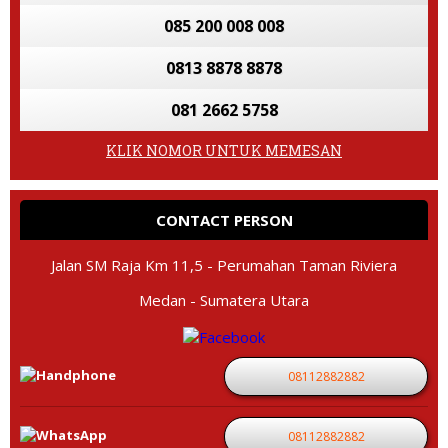
085 200 008 008
0813 8878 8878
081 2662 5758
KLIK NOMOR UNTUK MEMESAN
CONTACT PERSON
Jalan SM Raja Km 11,5 - Perumahan Taman Riviera
Medan - Sumatera Utara
08112882882
08112882882