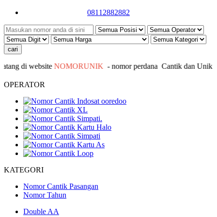
08112882882
ang di website
NOMORUNIK
- nomor
perdana
C
antik
dan Unik - I
OPERATOR
KATEGORI
Nomor Cantik Pasangan
Nomor Tahun
Double AA