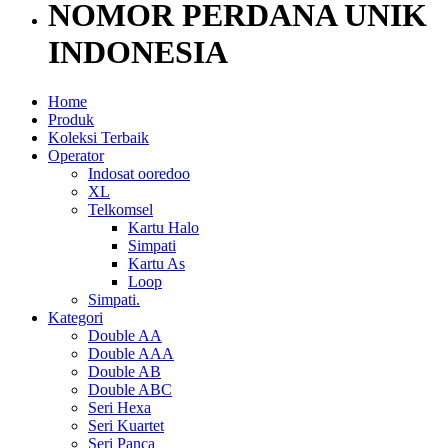
NOMOR PERDANA UNIK
INDONESIA
Home
Produk
Koleksi Terbaik
Operator
Indosat ooredoo
XL
Telkomsel
Kartu Halo
Simpati
Kartu As
Loop
Simpati.
Kategori
Double AA
Double AAA
Double AB
Double ABC
Seri Hexa
Seri Kuartet
Seri Panca