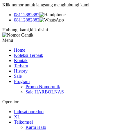
Klik nomor untuk langsung menghubungi kami
08112882882
08112882882
Hubungi kami,klik disini
Menu
Home
Koleksi Terbaik
Kontak
Terbaru
History
Sale
Program
Promo Nomorunik
Sale HARBOLNAS
Operator
Indosat ooredoo
XL
Telkomsel
Kartu Halo