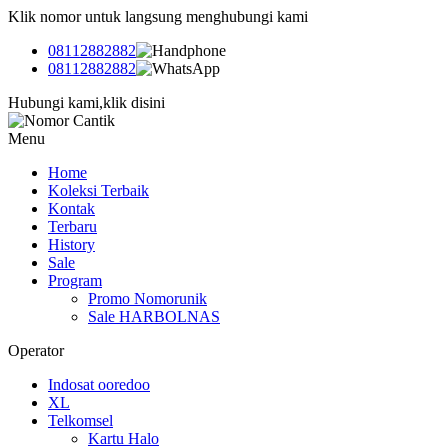
Klik nomor untuk langsung menghubungi kami
08112882882
08112882882
Hubungi kami,klik disini
Menu
Home
Koleksi Terbaik
Kontak
Terbaru
History
Sale
Program
Promo Nomorunik
Sale HARBOLNAS
Operator
Indosat ooredoo
XL
Telkomsel
Kartu Halo