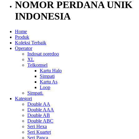
NOMOR PERDANA UNIK
INDONESIA
Home
Produk
Koleksi Terbaik
Operator
Indosat ooredoo
XL
Telkomsel
Kartu Halo
Simpati
Kartu As
Loop
Simpati.
Kategori
Double AA
Double AAA
Double AB
Double ABC
Seri Hexa
Seri Kuartet
Seri Panca