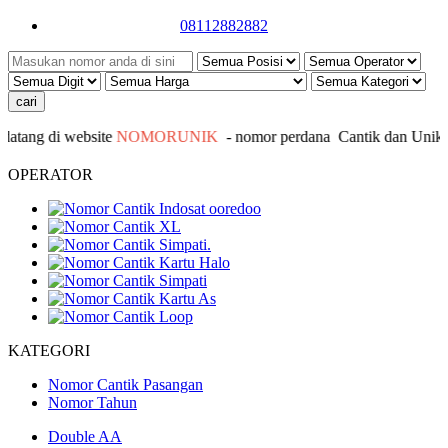
08112882882
ang di website
NOMORUNIK
- nomor
perdana
C
antik
dan Unik - 
OPERATOR
KATEGORI
Nomor Cantik Pasangan
Nomor Tahun
Double AA