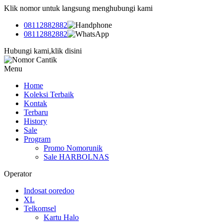
Klik nomor untuk langsung menghubungi kami
08112882882
08112882882
Hubungi kami,klik disini
Menu
Home
Koleksi Terbaik
Kontak
Terbaru
History
Sale
Program
Promo Nomorunik
Sale HARBOLNAS
Operator
Indosat ooredoo
XL
Telkomsel
Kartu Halo