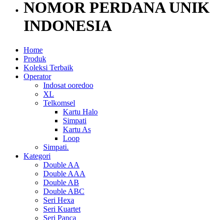
NOMOR PERDANA UNIK
INDONESIA
Home
Produk
Koleksi Terbaik
Operator
Indosat ooredoo
XL
Telkomsel
Kartu Halo
Simpati
Kartu As
Loop
Simpati.
Kategori
Double AA
Double AAA
Double AB
Double ABC
Seri Hexa
Seri Kuartet
Seri Panca