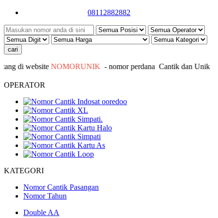
08112882882
ng di website
NOMORUNIK
- nomor
perdana
C
antik
dan Unik - In
OPERATOR
KATEGORI
Nomor Cantik Pasangan
Nomor Tahun
Double AA