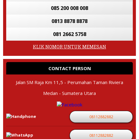
085 200 008 008
0813 8878 8878
081 2662 5758
KLIK NOMOR UNTUK MEMESAN
CONTACT PERSON
Jalan SM Raja Km 11,5 - Perumahan Taman Riviera
Medan - Sumatera Utara
08112882882
08112882882