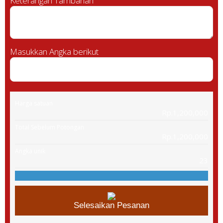
Keterangan Tambahan
Masukkan Angka berikut
Harga satuan
Rp.1,200,000
Total Sebelum Potongan
Rp.1,200,000
Angka unik
23
Selesaikan Pesanan