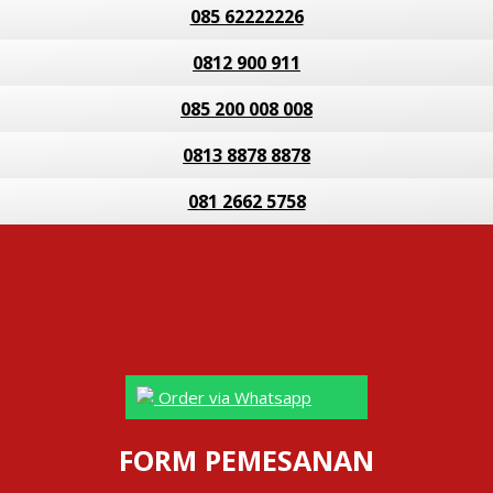
085 62222226
0812 900 911
085 200 008 008
0813 8878 8878
081 2662 5758
Order via Whatsapp
FORM PEMESANAN