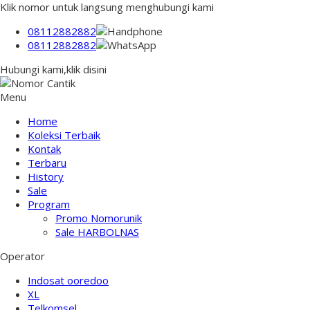
Klik nomor untuk langsung menghubungi kami
08112882882
08112882882
Hubungi kami,klik disini
Menu
Home
Koleksi Terbaik
Kontak
Terbaru
History
Sale
Program
Promo Nomorunik
Sale HARBOLNAS
Operator
Indosat ooredoo
XL
Telkomsel