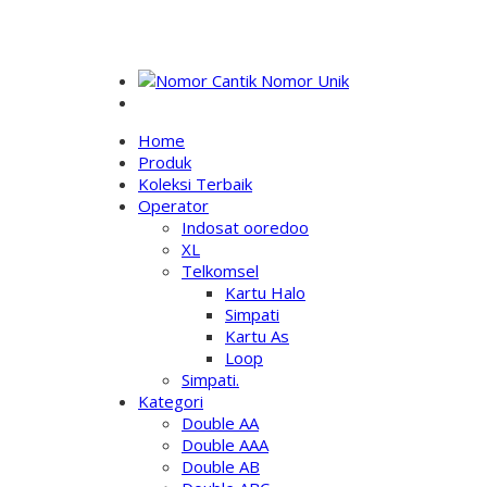
NOMOR PERDANA UNIK INDONESIA
Home
Produk
Koleksi Terbaik
Operator
Indosat ooredoo
XL
Telkomsel
Kartu Halo
Simpati
Kartu As
Loop
Simpati.
Kategori
Double AA
Double AAA
Double AB