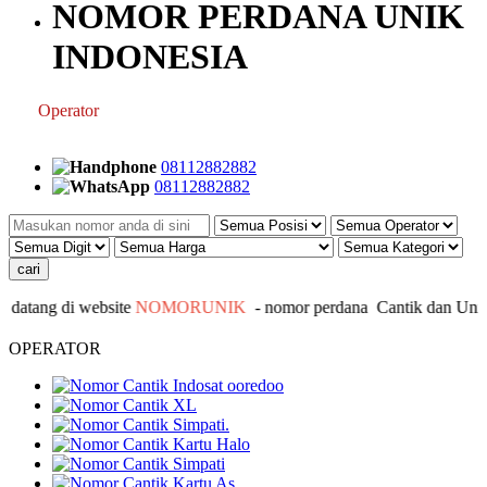
NOMOR PERDANA UNIK
INDONESIA
eksi
Operator
Kategori
Kontak
Terbaru
History
Sale
Program
baik
08112882882
08112882882
atang di website
NOMORUNIK
- nomor
perdana
C
antik
dan Unik -
OPERATOR