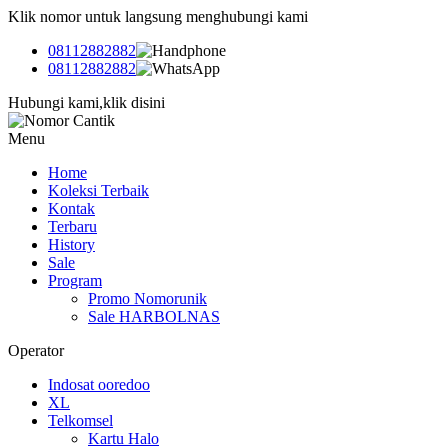
Klik nomor untuk langsung menghubungi kami
08112882882
08112882882
Hubungi kami,klik disini
Menu
Home
Koleksi Terbaik
Kontak
Terbaru
History
Sale
Program
Promo Nomorunik
Sale HARBOLNAS
Operator
Indosat ooredoo
XL
Telkomsel
Kartu Halo