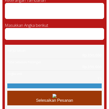
Keterangan Tambahan
Masukkan Angka berikut
Harga satuan
Rp.350,000
Total Sebelum Potongan
Rp.350,000
Angka unik
15
Selesaikan Pesanan