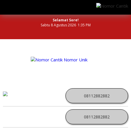
Selamat Sore!
Sabtu 8 Agustus 2026 1:35 PM
NOMOR PERDANA UNIK INDONESIA
08112882882
08112882882