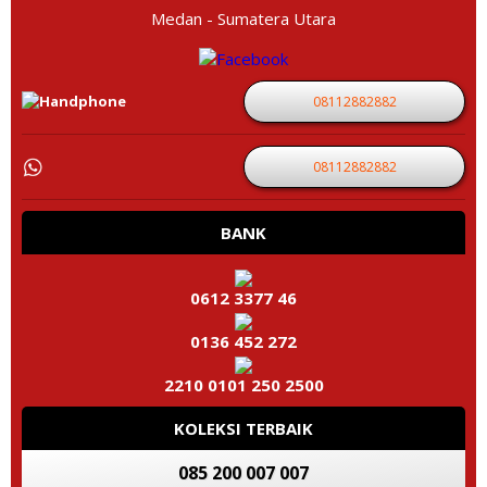
Medan - Sumatera Utara
08112882882
08112882882
BANK
0612 3377 46
0136 452 272
2210 0101 250 2500
KOLEKSI TERBAIK
085 200 007 007