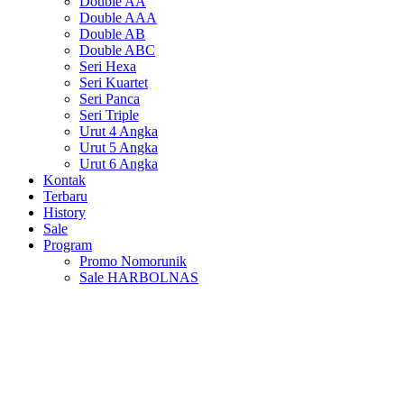
Double AA
Double AAA
Double AB
Double ABC
Seri Hexa
Seri Kuartet
Seri Panca
Seri Triple
Urut 4 Angka
Urut 5 Angka
Urut 6 Angka
Kontak
Terbaru
History
Sale
Program
Promo Nomorunik
Sale HARBOLNAS