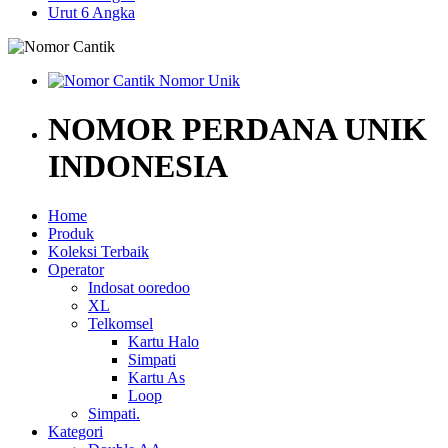
Urut 6 Angka
NOMOR PERDANA UNIK
INDONESIA
Home
Produk
Koleksi Terbaik
Operator
Indosat ooredoo
XL
Telkomsel
Kartu Halo
Simpati
Kartu As
Loop
Simpati.
Kategori