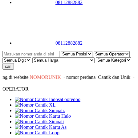
08112882882
08112882882
 di website
NOMORUNIK
- nomor
perdana
C
antik
dan Unik - Inf
OPERATOR