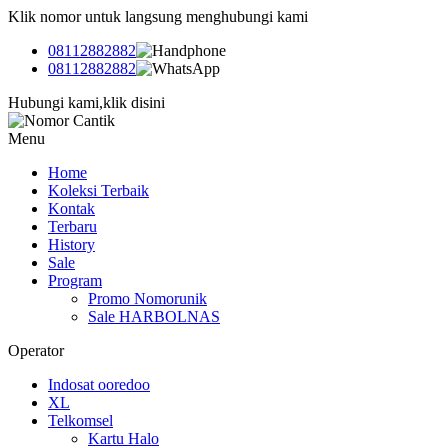
Klik nomor untuk langsung menghubungi kami
08112882882
08112882882
Hubungi kami,klik disini
Menu
Home
Koleksi Terbaik
Kontak
Terbaru
History
Sale
Program
Promo Nomorunik
Sale HARBOLNAS
Operator
Indosat ooredoo
XL
Telkomsel
Kartu Halo