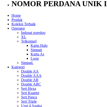
NOMOR PERDANA UNIK 
Home
Produk
Koleksi Terbaik
Operator
Indosat ooredoo
XL
Telkomsel
Kartu Halo
Simpati
Kartu As
Loop
Simpati.
Kategori
Double AA
Double AAA
Double AB
Double ABC
Seri Hexa
Seri Kuartet
Seri Panca
Seri Triple
Urut 4 Angka