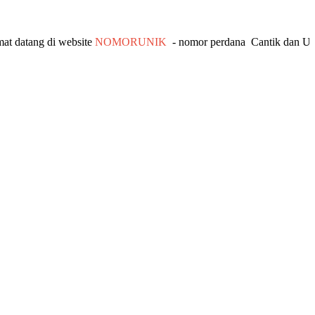
ang di website
NOMORUNIK
- nomor
perdana
C
antik
dan Unik - 