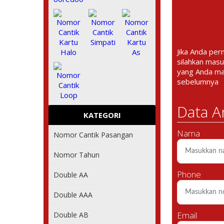
Jika Anda per
silahkan masu
yang Anda m
sebelumnya
Data A
KATEGORI
Nama
Nomor Cantik Pasangan
Nomor Tahun
Phone
Double AA
Double AAA
Email
Double AB