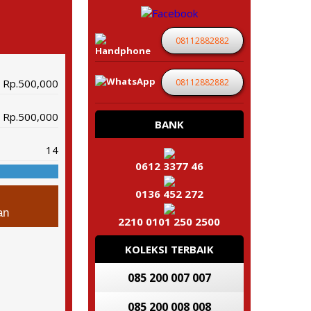
08112882882
08112882882
Rp.500,000
Rp.500,000
BANK
14
0612 3377 46
0136 452 272
an
2210 0101 250 2500
KOLEKSI TERBAIK
085 200 007 007
085 200 008 008