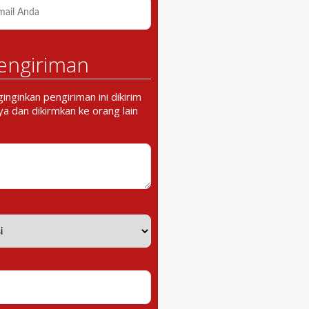
engiriman
nginkan pengiriman ini dikirim
a dan dikirmkan ke orang lain