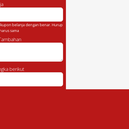
ja
kupon belanja dengan benar. Hurup
 harus sama
 Tambahan
gka berikut