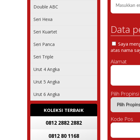
Double ABC
Seri Hexa
Data p
Seri Kuartet
Saya mengi
Seri Panca
atas nama say
Seri Triple
Alamat
Urut 4 Angka
Urut 5 Angka
Pilih Propinsi
Urut 6 Angka
KOLEKSI TERBAIK
Kode Pos
0812 2882 2882
0812 80 1168