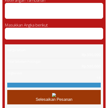
Keterangan Tambahan
Masukkan Angka berikut
Harga satuan
Rp.500,000
Total Sebelum Potongan
Rp.500,000
Angka unik
16
Selesaikan Pesanan