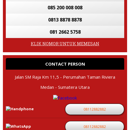
085 200 008 008
0813 8878 8878
081 2662 5758
KLIK NOMOR UNTUK MEMESAN
CONTACT PERSON
Jalan SM Raja Km 11,5 - Perumahan Taman Riviera
Medan - Sumatera Utara
08112882882
08112882882