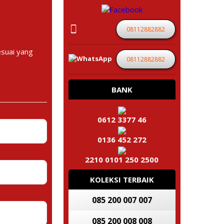
08112882882
esuai yang
08112882882
BANK
0612 3377 46
0136 452 272
2210 0101 250 2500
KOLEKSI TERBAIK
085 200 007 007
085 200 008 008