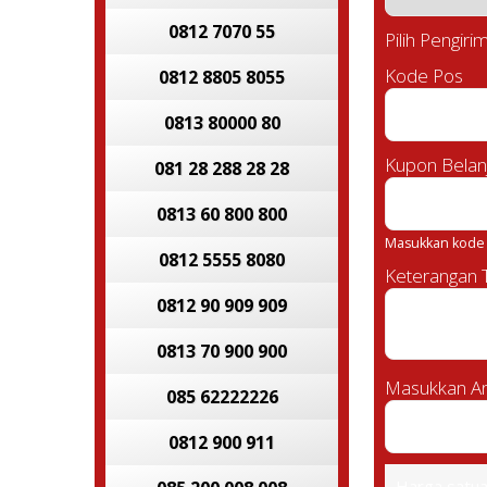
0812 7070 55
Pilih Pengiri
Kode Pos
0812 8805 8055
0813 80000 80
Kupon Belan
081 28 288 28 28
0813 60 800 800
Masukkan kode 
0812 5555 8080
Keterangan
0812 90 909 909
0813 70 900 900
Masukkan An
085 62222226
0812 900 911
Harga satu