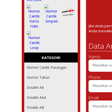
Jika Anda per
Anda masukk
Data A
Nama
KATEGORI
Nomor Cantik Pasangan
Phone
Nomor Tahun
Double AA
Email
Double AAA
Double AB