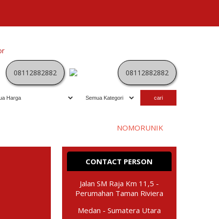
or
Kategori
Kontak
Terbaru
History
Sale
Program
08112882882
08112882882
Selamat datang di website
NOMORUNIK
- nomor
perdana
C
CONTACT PERSON
Jalan SM Raja Km 11,5 -
Perumahan Taman Riviera
Medan - Sumatera Utara