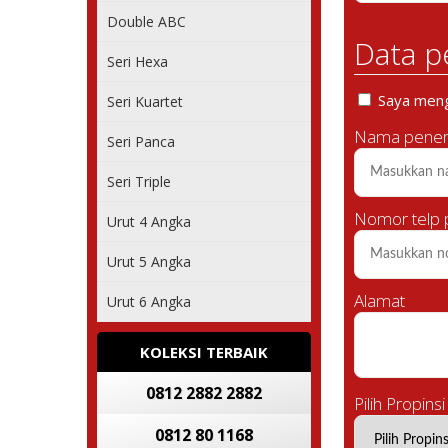
Double ABC
Data p
Seri Hexa
Saya mengi
Seri Kuartet
Nama pener
Seri Panca
Seri Triple
Nomor telp
Urut 4 Angka
Urut 5 Angka
Alamat
Urut 6 Angka
KOLEKSI TERBAIK
0812 2882 2882
Pilih Propinsi
0812 80 1168