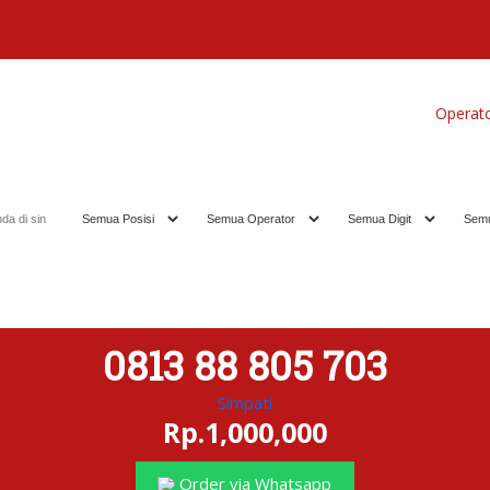
Home
Produk
Koleksi Terbaik
Operat
0813 88 805 703
Simpati
Rp.1,000,000
Order via Whatsapp