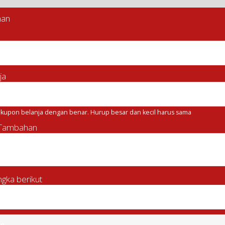
man
ja
kupon belanja dengan benar. Hurup besar dan kecil harus sama
 Tambahan
gka berikut
an