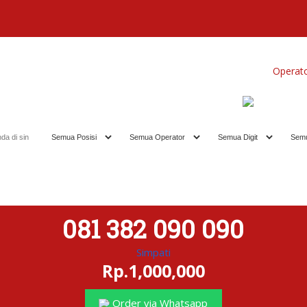
Home
Produk
Koleksi Terbaik
Operat
081 382 090 090
Simpati
Rp.1,000,000
Order via Whatsapp