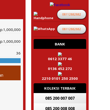
08112882882
08112882882
p.1,000,000
p.1,000,000
BANK
36
0612 3377 46
0136 452 272
an
2210 0101 250 2500
KOLEKSI TERBAIK
085 200 007 007
085 200 008 008