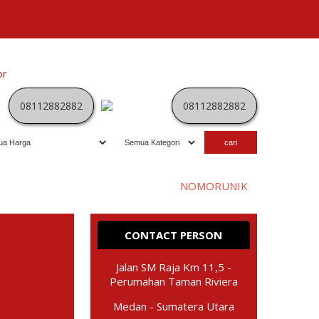
or
Kategori
Kontak
Terbaru
History
Sale
Program
08112882882
08112882882
Selamat datang di website
NOMORUNIK
- nomor
perdana
CONTACT PERSON
Jalan SM Raja Km 11,5 -
Perumahan Taman Riviera
Medan - Sumatera Utara