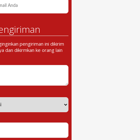
engiriman
nginkan pengiriman ini dikirim
a dan dikirmkan ke orang lain