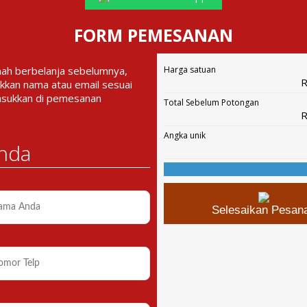
FORM PEMESANAN
nah berbelanja sebelumnya,
Harga satuan
R
kkan nama atau email sesuai
asukkan di pemesanan
Total Sebelum Potongan
R
Angka unik
nda
Selesaikan Pesan