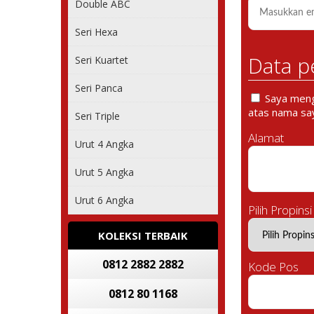
Double ABC
Seri Hexa
Data p
Seri Kuartet
Seri Panca
Saya mengi
atas nama say
Seri Triple
Alamat
Urut 4 Angka
Urut 5 Angka
Urut 6 Angka
Pilih Propinsi
KOLEKSI TERBAIK
0812 2882 2882
Kode Pos
0812 80 1168