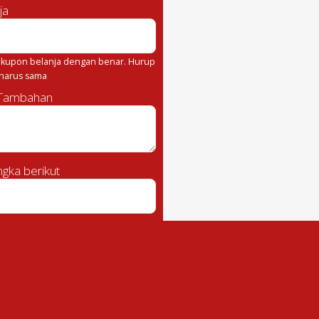
ja
kupon belanja dengan benar. Hurup
 harus sama
 Tambahan
gka berikut