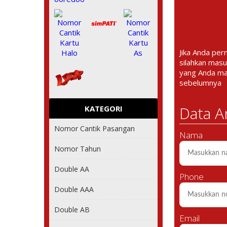
Jika Anda per
silahkan masu
yang Anda m
sebelumnya
Data A
KATEGORI
Nomor Cantik Pasangan
Nama
Nomor Tahun
Double AA
Phone
Double AAA
Double AB
Email