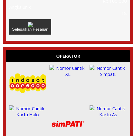
Rp.100,000
Angka unik
18
Selesaikan Pesanan
OPERATOR