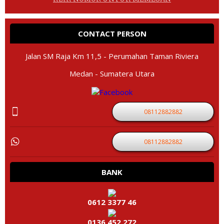
CONTACT PERSON
Jalan SM Raja Km 11,5 - Perumahan Taman Riviera
Medan - Sumatera Utara
08112882882
08112882882
BANK
0612 3377 46
0136 452 272