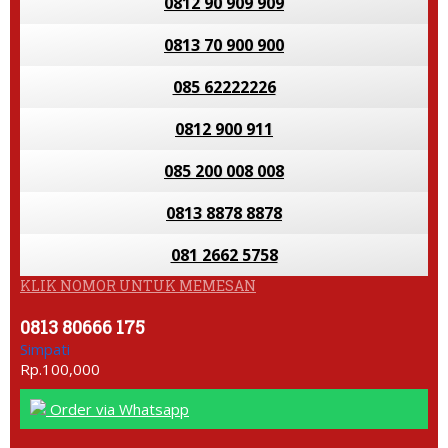
0812 90 909 909
0813 70 900 900
085 62222226
0812 900 911
085 200 008 008
0813 8878 8878
081 2662 5758
KLIK NOMOR UNTUK MEMESAN
0813 80666 175
Simpati
Rp.100,000
Order via Whatsapp