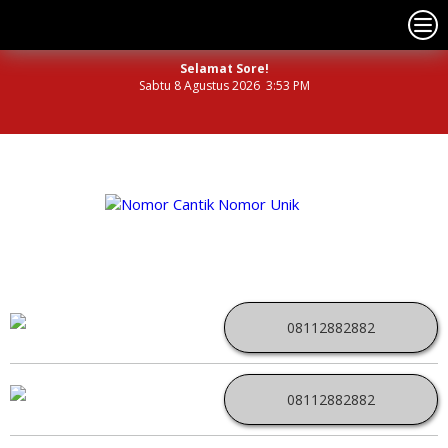
Selamat Sore!
Sabtu 8 Agustus 2026 3:53 PM
NOMOR PERDANA UNIK INDONESIA
08112882882
08112882882