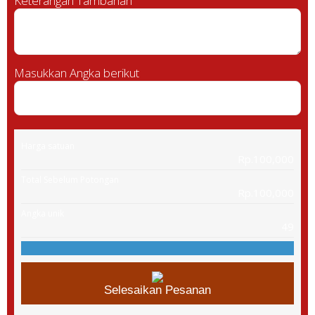
Keterangan Tambahan
Masukkan Angka berikut
Harga satuan
Rp.100,000
Total Sebelum Potongan
Rp.100,000
Angka unik
49
Selesaikan Pesanan