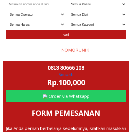
Selamat datang di website
NOMORUNIK
- nomor
perdana
C
ant
0813 80666 108
Simpati
Rp.100,000
Order via Whatsapp
FORM PEMESANAN
Jika Anda pernah berbelanja sebelumnya, silahkan masukkan