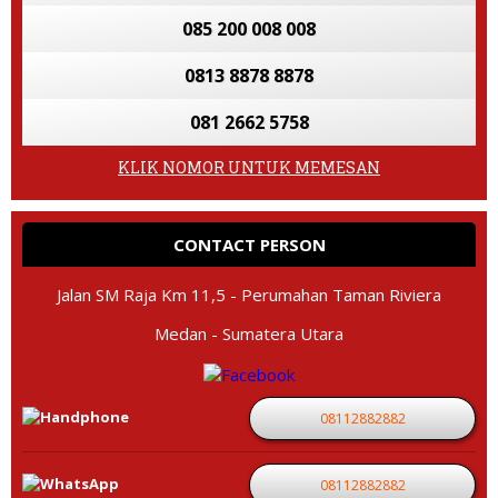
085 200 008 008
0813 8878 8878
081 2662 5758
KLIK NOMOR UNTUK MEMESAN
CONTACT PERSON
Jalan SM Raja Km 11,5 - Perumahan Taman Riviera
Medan - Sumatera Utara
08112882882
08112882882