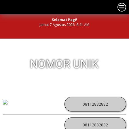
Selamat Pagi!
Jumat 7 Agustus 2026 6:41 AM
NOMOR PERDANA UNIK INDONESIA
08112882882
08112882882