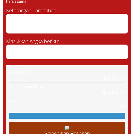
harus sama
Keterangan Tambahan
Masukkan Angka berikut
Harga satuan
Rp.500,000
Total Sebelum Potongan
Rp.500,000
Angka unik
49
Selesaikan Pesanan