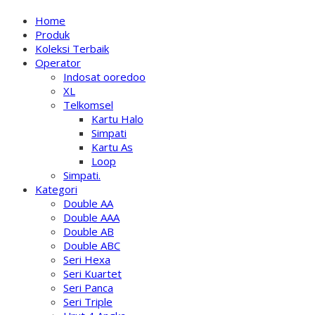
Home
Produk
Koleksi Terbaik
Operator
Indosat ooredoo
XL
Telkomsel
Kartu Halo
Simpati
Kartu As
Loop
Simpati.
Kategori
Double AA
Double AAA
Double AB
Double ABC
Seri Hexa
Seri Kuartet
Seri Panca
Seri Triple