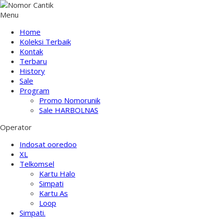
Menu
Home
Koleksi Terbaik
Kontak
Terbaru
History
Sale
Program
Promo Nomorunik
Sale HARBOLNAS
Operator
Indosat ooredoo
XL
Telkomsel
Kartu Halo
Simpati
Kartu As
Loop
Simpati.