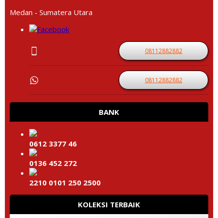
Medan - Sumatera Utara
08112882882
08112882882
BANK
0612 3377 46
0136 452 272
2210 0101 250 2500
KOLEKSI TERBAIK