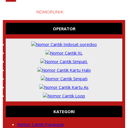
ang di website
NOMORUNIK
- nomor
perdana
C
antik
dan Unik 
OPERATOR
KATEGORI
Nomor Cantik Pasangan