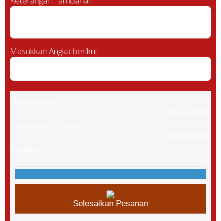
Keterangan Tambahan
Masukkan Angka berikut
Harga satuan
Rp.300,000
Total Sebelum Potongan
Rp.300,000
Angka unik
16
Selesaikan Pesanan