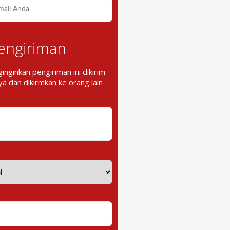
engiriman
nginkan pengiriman ini dikirim
a dan dikirmkan ke orang lain