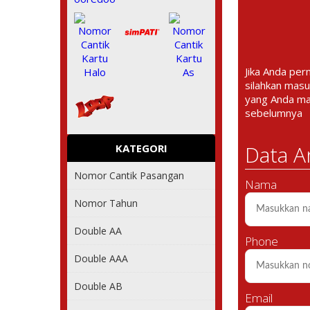
Jika Anda per
silahkan masu
yang Anda m
sebelumnya
Data A
KATEGORI
Nomor Cantik Pasangan
Nama
Nomor Tahun
Double AA
Phone
Double AAA
Double AB
Email