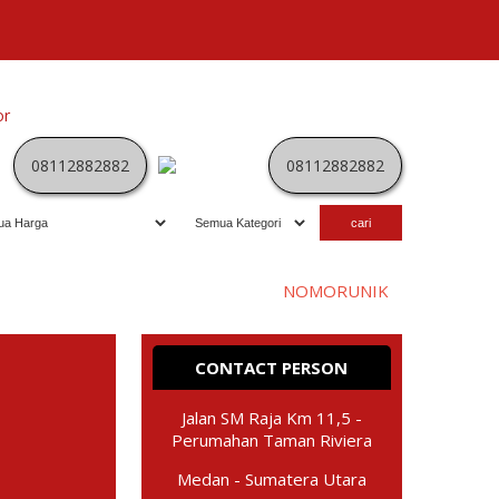
or
Kategori
Kontak
Terbaru
History
Sale
Program
08112882882
08112882882
Selamat datang di website
NOMORUNIK
- nomor
perdan
CONTACT PERSON
Jalan SM Raja Km 11,5 -
Perumahan Taman Riviera
Medan - Sumatera Utara