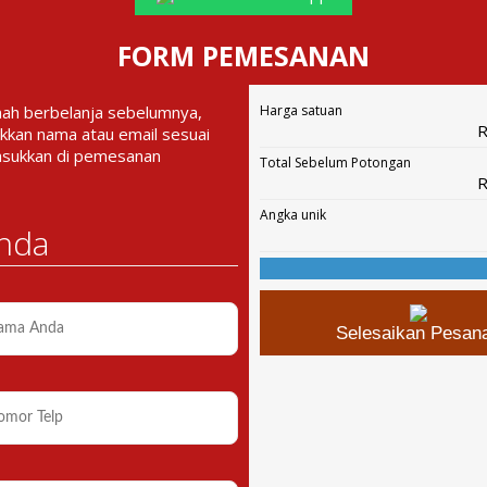
FORM PEMESANAN
nah berbelanja sebelumnya,
Harga satuan
R
kkan nama atau email sesuai
asukkan di pemesanan
Total Sebelum Potongan
R
Angka unik
nda
Selesaikan Pesan