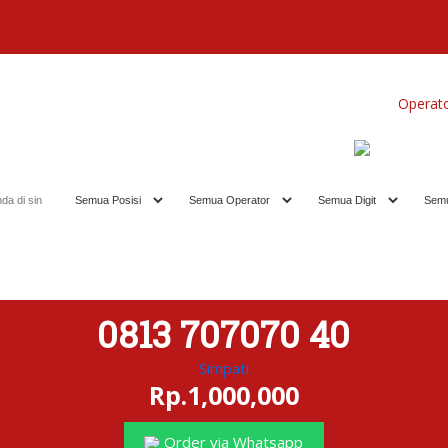
Home
Produk
Koleksi Terbaik
Operat
0813 707070 40
Simpati
Rp.1,000,000
Order via Whatsapp