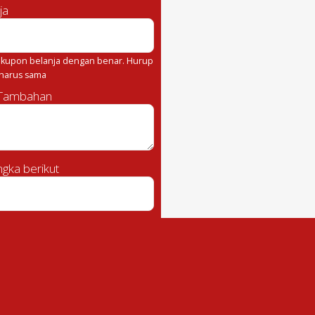
ja
kupon belanja dengan benar. Hurup
 harus sama
 Tambahan
gka berikut