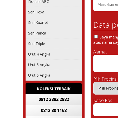
Double ABC
Seri Hexa
Data p
Seri Kuartet
Seri Panca
Saya mengi
atas nama say
Seri Triple
Alamat
Urut 4 Angka
Urut 5 Angka
Urut 6 Angka
Pilih Propinsi
KOLEKSI TERBAIK
0812 2882 2882
Kode Pos
0812 80 1168