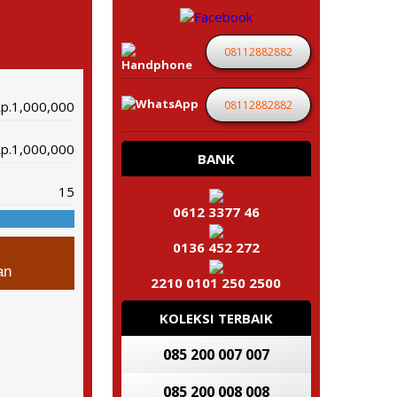
08112882882
08112882882
p.1,000,000
p.1,000,000
BANK
15
0612 3377 46
0136 452 272
an
2210 0101 250 2500
KOLEKSI TERBAIK
085 200 007 007
085 200 008 008