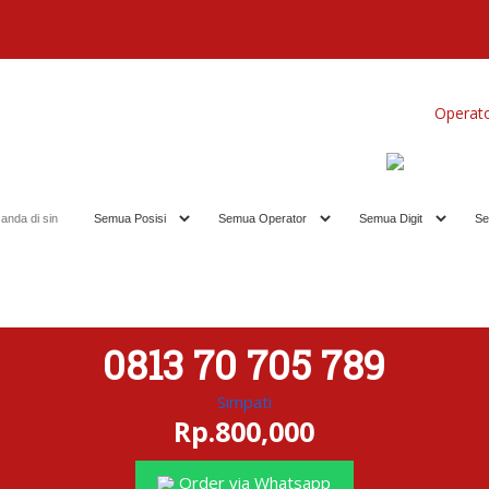
Home
Produk
Koleksi Terbaik
Operat
0813 70 705 789
Simpati
Rp.800,000
Order via Whatsapp