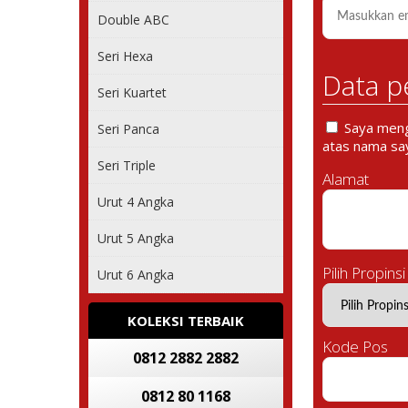
Double ABC
Seri Hexa
Data p
Seri Kuartet
Saya mengi
Seri Panca
atas nama say
Seri Triple
Alamat
Urut 4 Angka
Urut 5 Angka
Pilih Propinsi
Urut 6 Angka
KOLEKSI TERBAIK
Kode Pos
0812 2882 2882
0812 80 1168