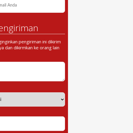
engiriman
nginkan pengiriman ini dikirim
a dan dikirmkan ke orang lain