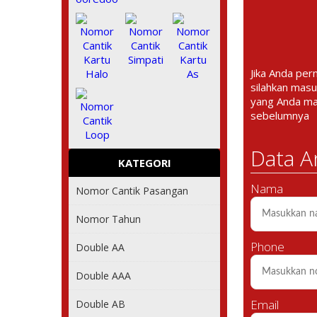
Jika Anda per
silahkan masu
yang Anda m
sebelumnya
Data A
KATEGORI
Nama
Nomor Cantik Pasangan
Nomor Tahun
Phone
Double AA
Double AAA
Email
Double AB