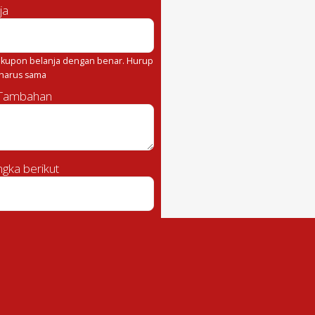
ja
kupon belanja dengan benar. Hurup
 harus sama
 Tambahan
gka berikut