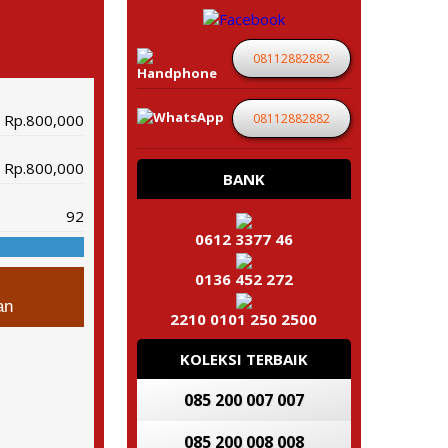
08112882882
08112882882
Rp.800,000
Rp.800,000
BANK
92
0612 3377 46
0136 452 272
an
2210 0101 250 2500
KOLEKSI TERBAIK
085 200 007 007
085 200 008 008