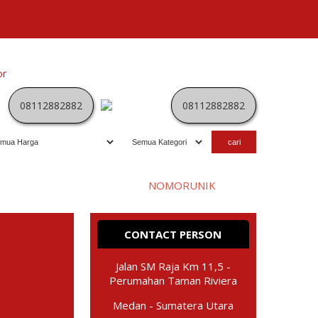
or
Kategori
Kontak
Terbaru
History
Sale
Program
08112882882
08112882882
Selamat datang di website
NOMORUNIK
- nomor
perdana
C
anti
CONTACT PERSON
Jalan SM Raja Km 11,5 -
Perumahan Taman Riviera
Medan - Sumatera Utara