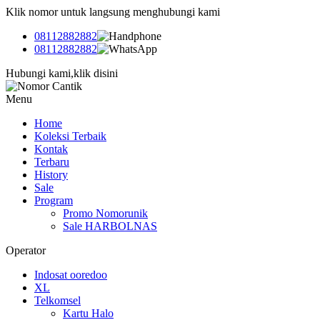
Klik nomor untuk langsung menghubungi kami
08112882882
08112882882
Hubungi kami,klik disini
Menu
Home
Koleksi Terbaik
Kontak
Terbaru
History
Sale
Program
Promo Nomorunik
Sale HARBOLNAS
Operator
Indosat ooredoo
XL
Telkomsel
Kartu Halo