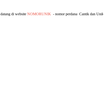
i website
NOMORUNIK
- nomor
perdana
C
antik
dan Unik - Info 