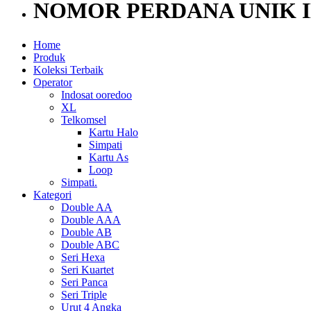
NOMOR PERDANA UNIK 
Home
Produk
Koleksi Terbaik
Operator
Indosat ooredoo
XL
Telkomsel
Kartu Halo
Simpati
Kartu As
Loop
Simpati.
Kategori
Double AA
Double AAA
Double AB
Double ABC
Seri Hexa
Seri Kuartet
Seri Panca
Seri Triple
Urut 4 Angka