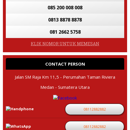
085 200 008 008
0813 8878 8878
081 2662 5758
KLIK NOMOR UNTUK MEMESAN
CONTACT PERSON
Jalan SM Raja Km 11,5 - Perumahan Taman Riviera
Medan - Sumatera Utara
08112882882
08112882882