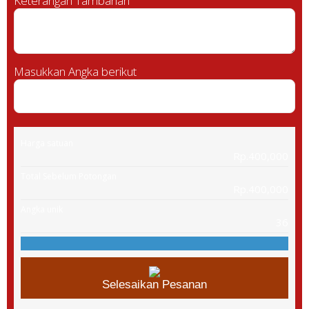
Keterangan Tambahan
Masukkan Angka berikut
Harga satuan
Rp.400,000
Total Sebelum Potongan
Rp.400,000
Angka unik
36
Selesaikan Pesanan