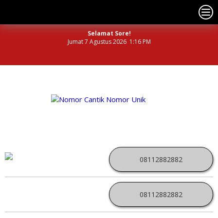
Selamat Sore!
Jumat 7 Agustus 2026 1:16 PM
NOMOR PERDANA UNIK INDONESIA
08112882882
08112882882