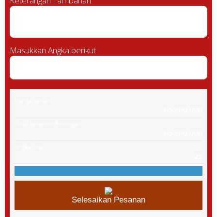
Keterangan Tambahan
Masukkan Angka berikut
Harga satuan
Rp.800,000
Total Sebelum Potongan
Rp.800,000
Angka unik
25
Selesaikan Pesanan