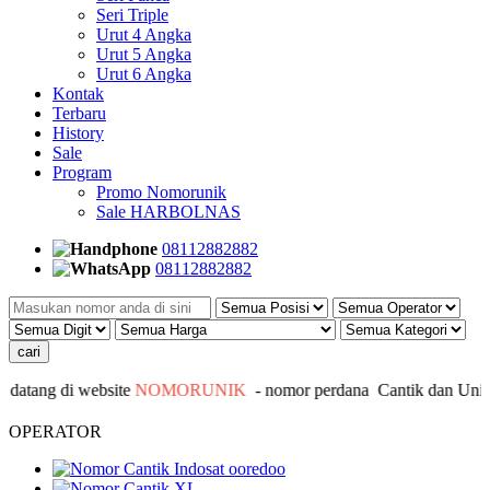
Seri Triple
Urut 4 Angka
Urut 5 Angka
Urut 6 Angka
Kontak
Terbaru
History
Sale
Program
Promo Nomorunik
Sale HARBOLNAS
08112882882
08112882882
atang di website
NOMORUNIK
- nomor
perdana
C
antik
dan Unik -
OPERATOR