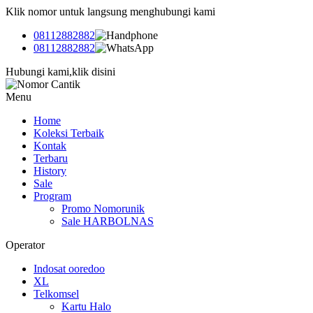
Klik nomor untuk langsung menghubungi kami
08112882882
08112882882
Hubungi kami,klik disini
Menu
Home
Koleksi Terbaik
Kontak
Terbaru
History
Sale
Program
Promo Nomorunik
Sale HARBOLNAS
Operator
Indosat ooredoo
XL
Telkomsel
Kartu Halo