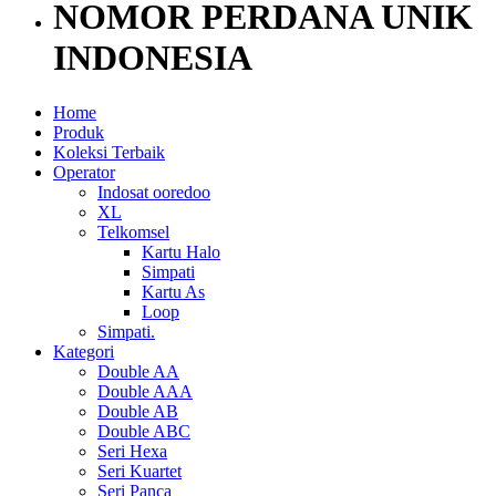
NOMOR PERDANA UNIK
INDONESIA
Home
Produk
Koleksi Terbaik
Operator
Indosat ooredoo
XL
Telkomsel
Kartu Halo
Simpati
Kartu As
Loop
Simpati.
Kategori
Double AA
Double AAA
Double AB
Double ABC
Seri Hexa
Seri Kuartet
Seri Panca