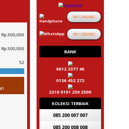
08112882882
08112882882
Rp.300,000
Rp.300,000
BANK
52
0612 3377 46
0136 452 272
an
2210 0101 250 2500
KOLEKSI TERBAIK
085 200 007 007
085 200 008 008