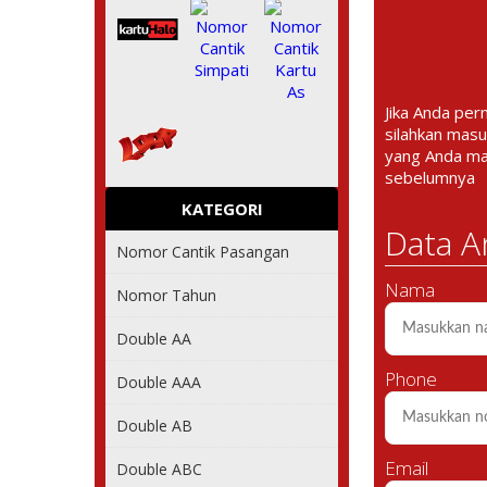
Jika Anda per
silahkan masu
yang Anda m
sebelumnya
KATEGORI
Data A
Nomor Cantik Pasangan
Nama
Nomor Tahun
Double AA
Phone
Double AAA
Double AB
Email
Double ABC