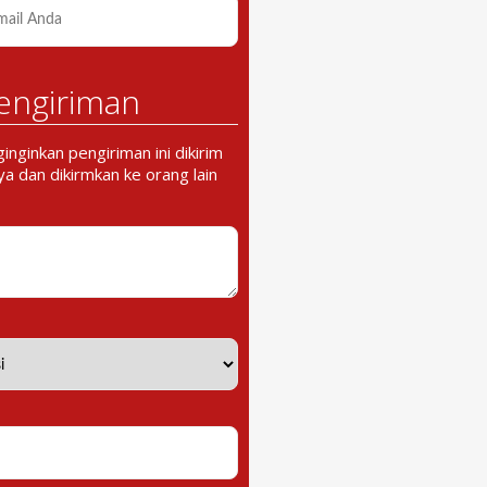
engiriman
nginkan pengiriman ini dikirim
a dan dikirmkan ke orang lain