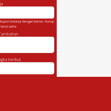
ja
kupon belanja dengan benar. Hurup
 harus sama
 Tambahan
gka berikut