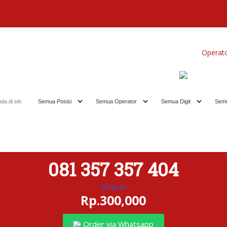
Home
Produk
Koleksi Terbaik
Operat
081 357 357 404
Simpati
Rp.300,000
Order via Whatsapp