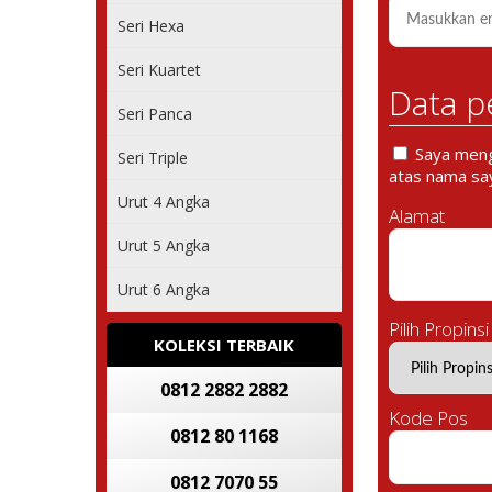
Seri Hexa
Seri Kuartet
Data p
Seri Panca
Saya mengi
Seri Triple
atas nama say
Urut 4 Angka
Alamat
Urut 5 Angka
Urut 6 Angka
Pilih Propinsi
KOLEKSI TERBAIK
0812 2882 2882
Kode Pos
0812 80 1168
0812 7070 55