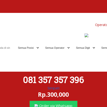
Home
Produk
Koleksi Terbaik
Operat
081 357 357 396
Simpati
Rp.300,000
Order via Whatsapp