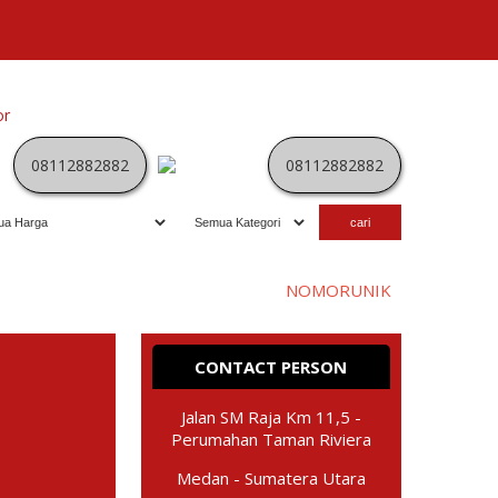
or
Kategori
Kontak
Terbaru
History
Sale
Program
08112882882
08112882882
Selamat datang di website
NOMORUNIK
- nomor
perdan
CONTACT PERSON
Jalan SM Raja Km 11,5 -
Perumahan Taman Riviera
Medan - Sumatera Utara