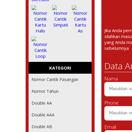
Jika Anda per
silahkan masu
yang Anda m
sebelumnya
Data A
KATEGORI
Nama
Nomor Cantik Pasangan
Nomor Tahun
Phone
Double AA
Double AAA
Email
Double AB