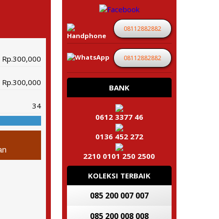
08112882882
08112882882
Rp.300,000
Rp.300,000
BANK
34
0612 3377 46
0136 452 272
an
2210 0101 250 2500
KOLEKSI TERBAIK
085 200 007 007
085 200 008 008