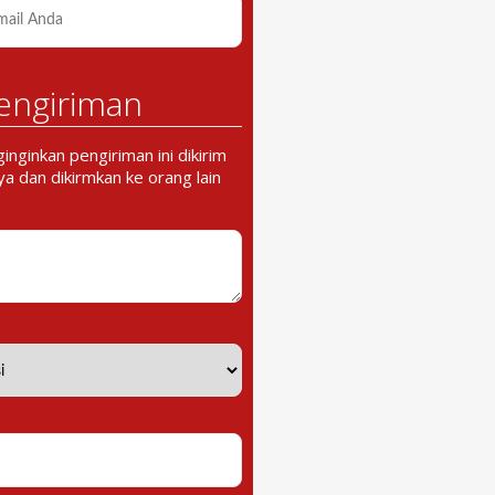
engiriman
nginkan pengiriman ini dikirim
a dan dikirmkan ke orang lain