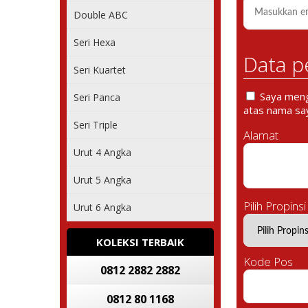
Double ABC
Seri Hexa
Data p
Seri Kuartet
Saya mengi
Seri Panca
atas nama say
Seri Triple
Alamat
Urut 4 Angka
Urut 5 Angka
Pilih Propinsi
Urut 6 Angka
KOLEKSI TERBAIK
Kode Pos
0812 2882 2882
0812 80 1168