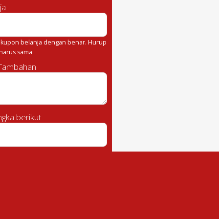
ja
kupon belanja dengan benar. Hurup
 harus sama
 Tambahan
gka berikut