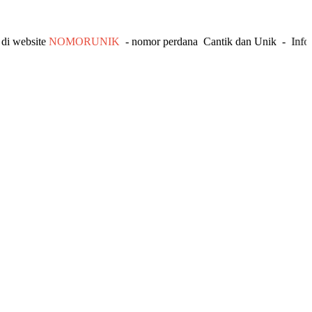
ite
NOMORUNIK
- nomor
perdana
C
antik
dan Unik - Info dan Pe