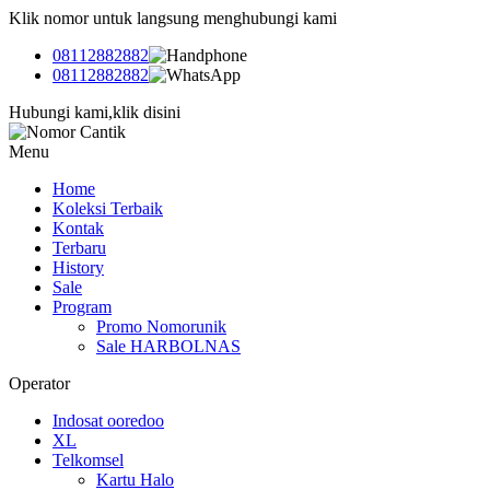
Klik nomor untuk langsung menghubungi kami
08112882882
08112882882
Hubungi kami,klik disini
Menu
Home
Koleksi Terbaik
Kontak
Terbaru
History
Sale
Program
Promo Nomorunik
Sale HARBOLNAS
Operator
Indosat ooredoo
XL
Telkomsel
Kartu Halo