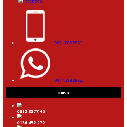
08112882882
08112882882
BANK
0612 3377 46
0136 452 272