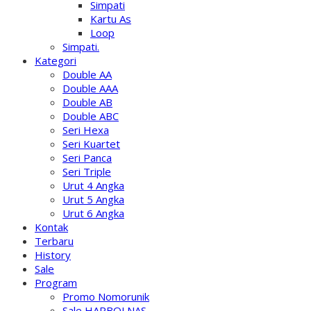
Simpati
Kartu As
Loop
Simpati.
Kategori
Double AA
Double AAA
Double AB
Double ABC
Seri Hexa
Seri Kuartet
Seri Panca
Seri Triple
Urut 4 Angka
Urut 5 Angka
Urut 6 Angka
Kontak
Terbaru
History
Sale
Program
Promo Nomorunik
Sale HARBOLNAS