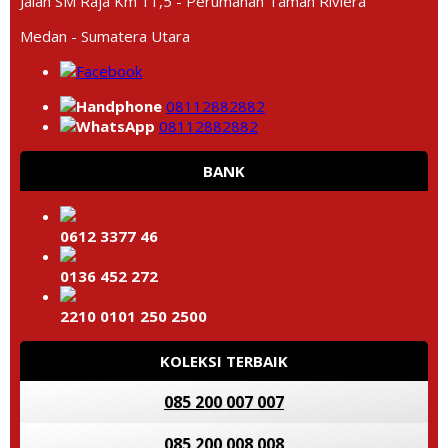
Jalan SM Raja Km 11,5 - Perumahan Taman Riviera
Medan - Sumatera Utara
08112882882
08112882882
BANK
0612 3377 46
0136 452 272
2210 0101 250 2500
KOLEKSI TERBAIK
085 200 007 007
085 200 008 008