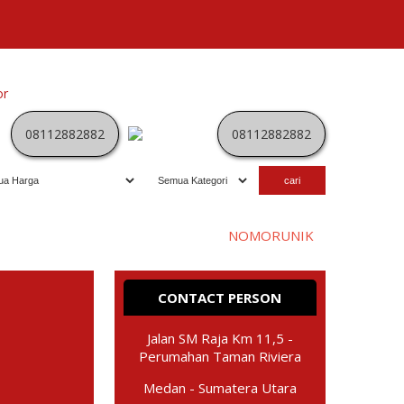
or
Kategori
Kontak
Terbaru
History
Sale
Program
08112882882
08112882882
Selamat datang di website
NOMORUNIK
- nomor
perdan
CONTACT PERSON
Jalan SM Raja Km 11,5 -
Perumahan Taman Riviera
Medan - Sumatera Utara