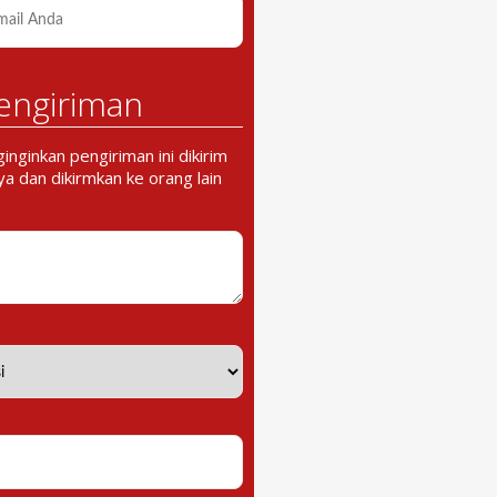
engiriman
nginkan pengiriman ini dikirim
a dan dikirmkan ke orang lain