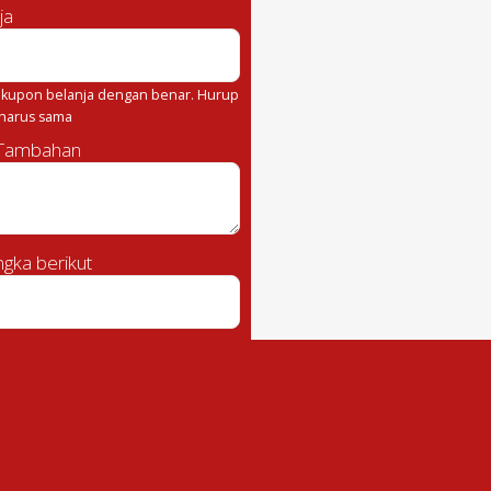
ja
kupon belanja dengan benar. Hurup
 harus sama
 Tambahan
gka berikut