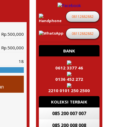
08112882882
08112882882
Rp.500,000
Rp.500,000
BANK
18
0612 3377 46
0136 452 272
an
2210 0101 250 2500
KOLEKSI TERBAIK
085 200 007 007
085 200 008 008