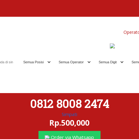
Home
Produk
Koleksi Terbaik
Operat
0812 8008 2474
Simpati
Rp.500,000
Order via Whatsapp