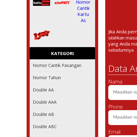
Jika Anda per
silahkan masu
yang Anda m
sebelumnya
KATEGORI
Data A
Nomor Cantik Pasangan
Nomor Tahun
Nama
Double AA
Double AAA
Phone
Double AB
Double ABC
Email