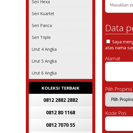
Seri Hexa
Seri Kuartet
Data p
Seri Panca
Seri Triple
Saya mengi
atas nama say
Urut 4 Angka
Alamat
Urut 5 Angka
Urut 6 Angka
KOLEKSI TERBAIK
Pilih Propinsi
0812 2882 2882
0812 80 1168
Kode Pos
0812 7070 55