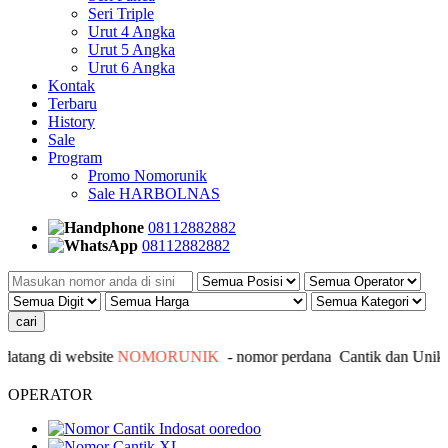
Seri Triple
Urut 4 Angka
Urut 5 Angka
Urut 6 Angka
Kontak
Terbaru
History
Sale
Program
Promo Nomorunik
Sale HARBOLNAS
08112882882
08112882882
tang di website
NOMORUNIK
- nomor
perdana
C
antik
dan Unik - 
OPERATOR