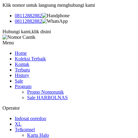
Klik nomor untuk langsung menghubungi kami
08112882882
08112882882
Hubungi kami,klik disini
Menu
Home
Koleksi Terbaik
Kontak
Terbaru
History
Sale
Program
Promo Nomorunik
Sale HARBOLNAS
Operator
Indosat ooredoo
XL
Telkomsel
Kartu Halo