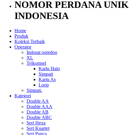
NOMOR PERDANA UNIK
INDONESIA
Home
Produk
Koleksi Terbaik
Operator
Indosat ooredoo
XL
Telkomsel
Kartu Halo
Simpati
Kartu As
Loop
Simpati.
Kategori
Double AA
Double AAA
Double AB
Double ABC
Seri Hexa
Seri Kuartet
Seri Panca