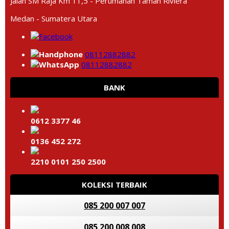
Jalan SM Raja Km 11,5 - Perumahan Taman Riviera
Medan - Sumatera Utara
08112882882
08112882882
BANK
0612 3377 46
0136 452 272
2210 0101 250 2500
KOLEKSI TERBAIK
085 200 007 007
085 200 008 008