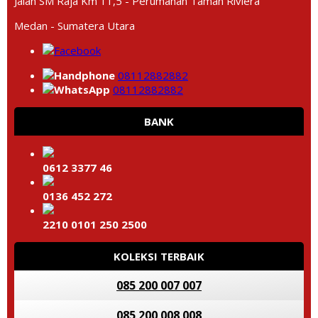
Jalan SM Raja Km 11,5 - Perumahan Taman Riviera
Medan - Sumatera Utara
08112882882
08112882882
BANK
0612 3377 46
0136 452 272
2210 0101 250 2500
KOLEKSI TERBAIK
085 200 007 007
085 200 008 008