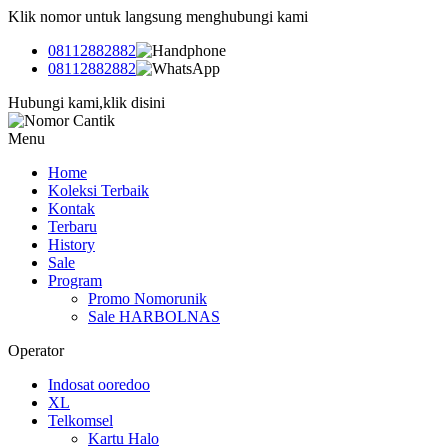
Klik nomor untuk langsung menghubungi kami
08112882882
08112882882
Hubungi kami,klik disini
Menu
Home
Koleksi Terbaik
Kontak
Terbaru
History
Sale
Program
Promo Nomorunik
Sale HARBOLNAS
Operator
Indosat ooredoo
XL
Telkomsel
Kartu Halo