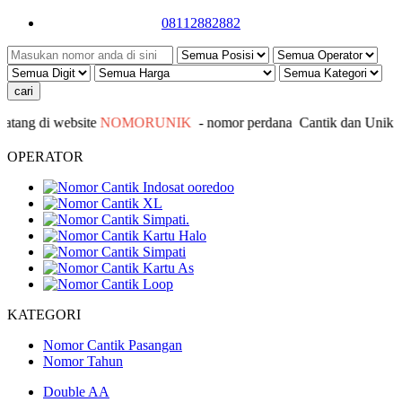
08112882882
ang di website
NOMORUNIK
- nomor
perdana
C
antik
dan Unik - I
OPERATOR
KATEGORI
Nomor Cantik Pasangan
Nomor Tahun
Double AA