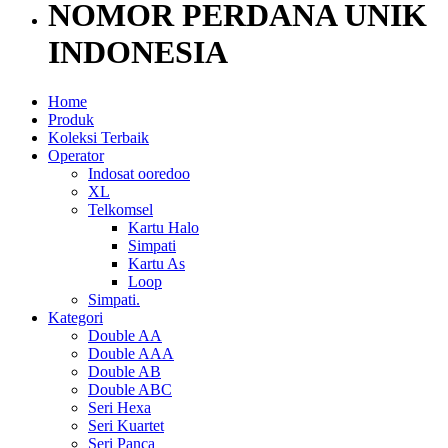
NOMOR PERDANA UNIK
INDONESIA
Home
Produk
Koleksi Terbaik
Operator
Indosat ooredoo
XL
Telkomsel
Kartu Halo
Simpati
Kartu As
Loop
Simpati.
Kategori
Double AA
Double AAA
Double AB
Double ABC
Seri Hexa
Seri Kuartet
Seri Panca