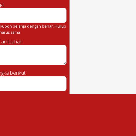
ja
kupon belanja dengan benar. Hurup
 harus sama
 Tambahan
gka berikut