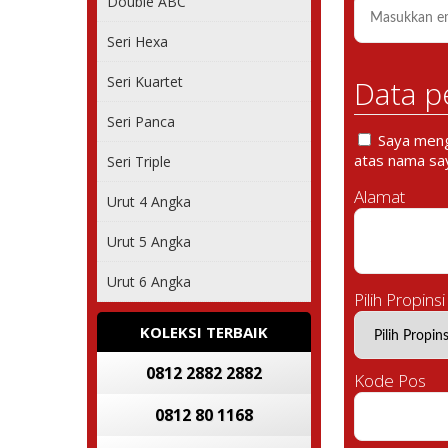
Double ABC
Seri Hexa
Seri Kuartet
Data p
Seri Panca
Saya mengi
atas nama say
Seri Triple
Alamat
Urut 4 Angka
Urut 5 Angka
Urut 6 Angka
Pilih Propinsi
KOLEKSI TERBAIK
0812 2882 2882
Kode Pos
0812 80 1168