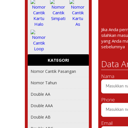
Jika Anda per
silahkan masu
yang Anda m
sebelumnya
KATEGORI
Data A
Nomor Cantik Pasangan
Nama
Nomor Tahun
Double AA
Phone
Double AAA
Double AB
Email