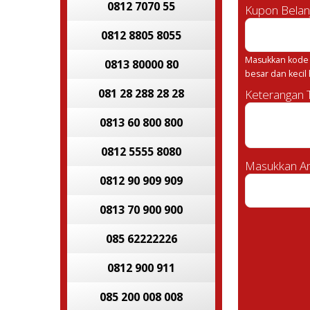
0812 7070 55
Kupon Belan
0812 8805 8055
Masukkan kode 
0813 80000 80
besar dan kecil
081 28 288 28 28
Keterangan
0813 60 800 800
0812 5555 8080
Masukkan An
0812 90 909 909
0813 70 900 900
085 62222226
0812 900 911
085 200 008 008