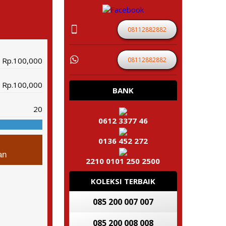
08112882882
08112882882
Rp.100,000
Rp.100,000
BANK
20
0612 3377 46
0136 452 272
an
2210 0101 250 2500
KOLEKSI TERBAIK
085 200 007 007
085 200 008 008