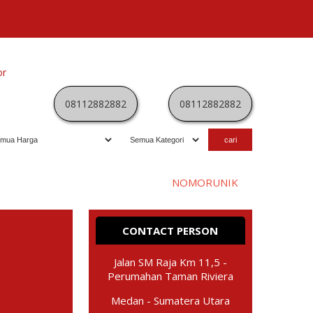
or
Kategori
Kontak
Terbaru
History
Sale
Program
08112882882
08112882882
Selamat datang di website
NOMORUNIK
- nomor
perdana
CONTACT PERSON
Jalan SM Raja Km 11,5 -
Perumahan Taman Riviera
Medan - Sumatera Utara