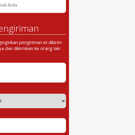
engiriman
nginkan pengiriman ini dikirim
a dan dikirmkan ke orang lain