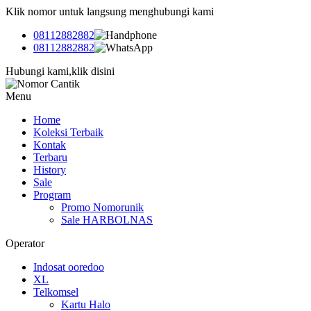
Klik nomor untuk langsung menghubungi kami
08112882882
08112882882
Hubungi kami,klik disini
Menu
Home
Koleksi Terbaik
Kontak
Terbaru
History
Sale
Program
Promo Nomorunik
Sale HARBOLNAS
Operator
Indosat ooredoo
XL
Telkomsel
Kartu Halo