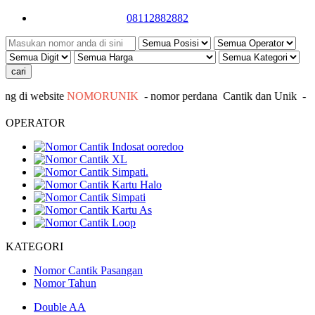
08112882882
 di website
NOMORUNIK
- nomor
perdana
C
antik
dan Unik - Inf
OPERATOR
KATEGORI
Nomor Cantik Pasangan
Nomor Tahun
Double AA