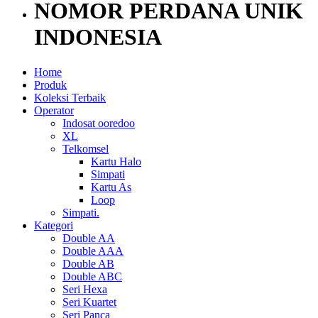
NOMOR PERDANA UNIK
INDONESIA
Home
Produk
Koleksi Terbaik
Operator
Indosat ooredoo
XL
Telkomsel
Kartu Halo
Simpati
Kartu As
Loop
Simpati.
Kategori
Double AA
Double AAA
Double AB
Double ABC
Seri Hexa
Seri Kuartet
Seri Panca