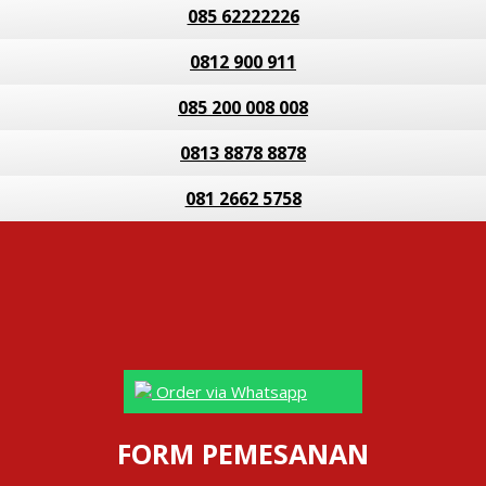
085 62222226
0812 900 911
085 200 008 008
0813 8878 8878
081 2662 5758
Order via Whatsapp
FORM PEMESANAN