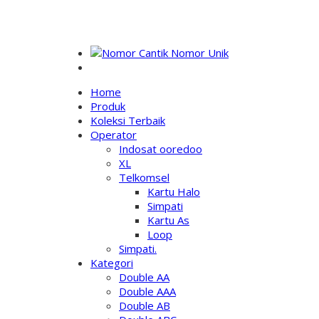
NOMOR PERDANA UNIK INDONESIA
Home
Produk
Koleksi Terbaik
Operator
Indosat ooredoo
XL
Telkomsel
Kartu Halo
Simpati
Kartu As
Loop
Simpati.
Kategori
Double AA
Double AAA
Double AB