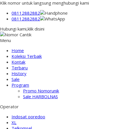
Klik nomor untuk langsung menghubungi kami
08112882882
08112882882
Hubungi kami,klik disini
Menu
Home
Koleksi Terbaik
Kontak
Terbaru
History
Sale
Program
Promo Nomorunik
Sale HARBOLNAS
Operator
Indosat ooredoo
XL
Telkomsel