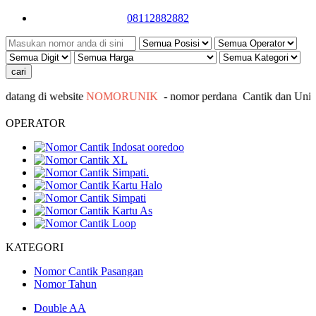
08112882882
tang di website
NOMORUNIK
- nomor
perdana
C
antik
dan Unik -
OPERATOR
KATEGORI
Nomor Cantik Pasangan
Nomor Tahun
Double AA