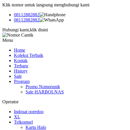
Klik nomor untuk langsung menghubungi kami
08112882882
08112882882
Hubungi kami,klik disini
Menu
Home
Koleksi Terbaik
Kontak
Terbaru
History
Sale
Program
Promo Nomorunik
Sale HARBOLNAS
Operator
Indosat ooredoo
XL
Telkomsel
Kartu Halo