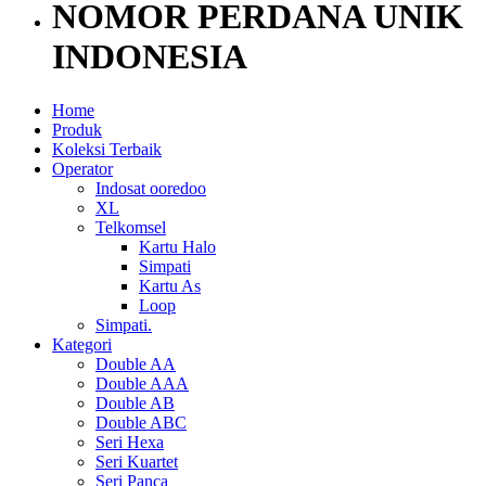
NOMOR PERDANA UNIK
INDONESIA
Home
Produk
Koleksi Terbaik
Operator
Indosat ooredoo
XL
Telkomsel
Kartu Halo
Simpati
Kartu As
Loop
Simpati.
Kategori
Double AA
Double AAA
Double AB
Double ABC
Seri Hexa
Seri Kuartet
Seri Panca