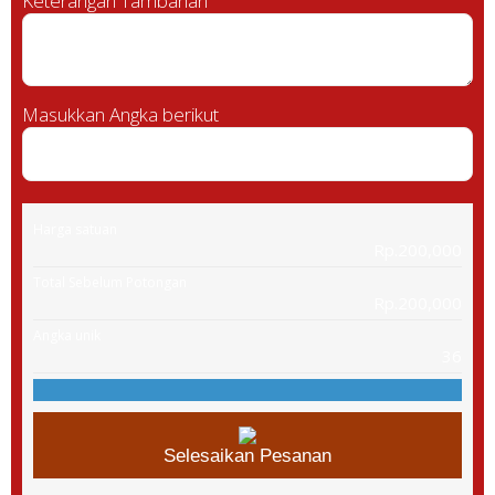
Keterangan Tambahan
Masukkan Angka berikut
Harga satuan
Rp.200,000
Total Sebelum Potongan
Rp.200,000
Angka unik
36
Selesaikan Pesanan